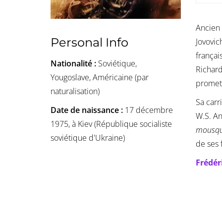
Ancien
Personal Info
Jovovic
françai
Nationalité :
Soviétique,
Richard
Yougoslave, Américaine (par
promet
naturalisation)
Sa carr
Date de naissance :
17 décembre
W.S. An
1975, à Kiev (République socialiste
mousqu
soviétique d'Ukraine)
de ses 
Frédér