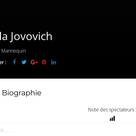
la Jovovich
e, Mannequin
r :
Biographie
Note des spectateurs 