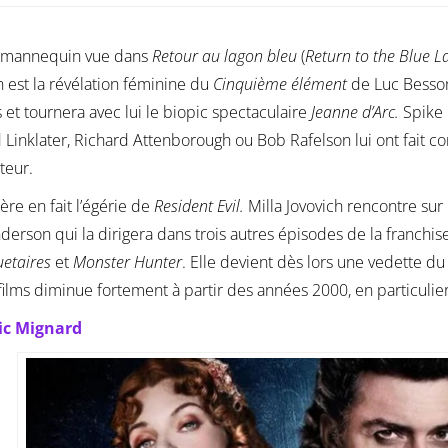
 mannequin vue dans
Retour au lagon bleu
(
Return to the Blue 
h est la révélation féminine du
Cinquième élément
de Luc Besson.
s et tournera avec lui le biopic spectaculaire
Jeanne d’Arc.
Spike
 Linklater, Richard Attenborough ou Bob Rafelson lui ont fait co
teur.
ière en fait l’égérie de
Resident Evil.
Milla Jovovich rencontre sur 
derson qui la dirigera dans trois autres épisodes de la franchise,
etaires
et
Monster Hunter
. Elle devient dès lors une vedette du
films diminue fortement à partir des années 2000, en particulie
ic Mignard