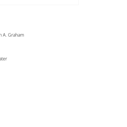
am A. Graham
ater