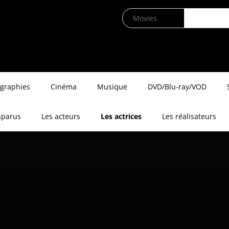
ographies
Cinéma
Musique
DVD/Blu-ray/VOD
sparus
Les acteurs
Les actrices
Les réalisateurs