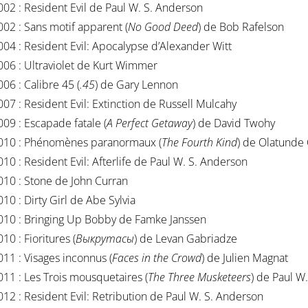
002 : Resident Evil de Paul W. S. Anderson
002 : Sans motif apparent (
No Good Deed
) de Bob Rafelson
004 : Resident Evil: Apocalypse d’Alexander Witt
006 : Ultraviolet de Kurt Wimmer
006 : Calibre 45 (
.45
) de Gary Lennon
007 : Resident Evil: Extinction de Russell Mulcahy
009 : Escapade fatale (
A Perfect Getaway
) de David Twohy
010 : Phénomènes paranormaux (
The Fourth Kind
) de Olatunde
010 : Resident Evil: Afterlife de Paul W. S. Anderson
010 : Stone de John Curran
010 : Dirty Girl de Abe Sylvia
010 : Bringing Up Bobby de Famke Janssen
10 : Fioritures (
Выкрутасы
) de Levan Gabriadze
011 : Visages inconnus (
Faces in the Crowd
) de Julien Magnat
011 : Les Trois mousquetaires (
The Three Musketeers
) de Paul W
012 : Resident Evil: Retribution de Paul W. S. Anderson