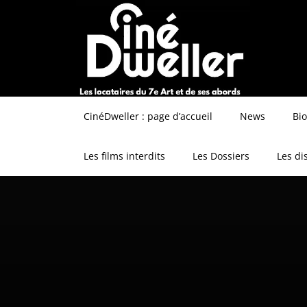
CinéDweller : page d’accueil
News
Bi
Les films interdits
Les Dossiers
Les di