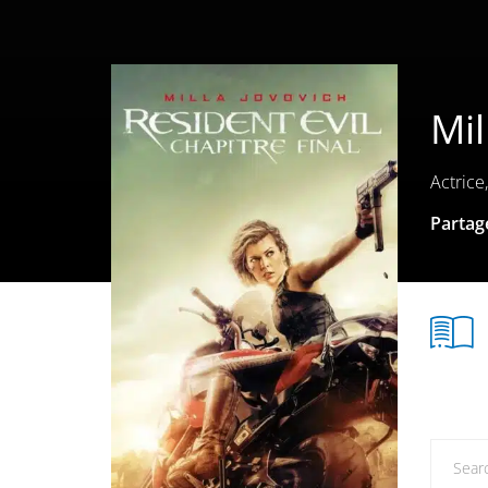
Mil
Actric
Partage