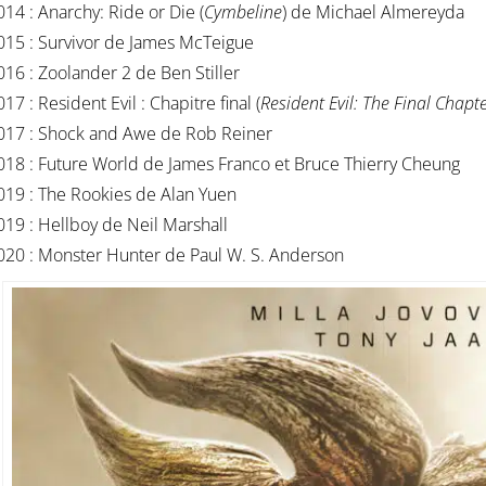
014 : Anarchy: Ride or Die (
Cymbeline
) de Michael Almereyda
015 : Survivor de James McTeigue
016 : Zoolander 2 de Ben Stiller
17 : Resident Evil : Chapitre final (
Resident Evil: The Final Chapt
017 : Shock and Awe de Rob Reiner
018 : Future World de James Franco et Bruce Thierry Cheung
019 : The Rookies de Alan Yuen
019 : Hellboy de Neil Marshall
020 : Monster Hunter de Paul W. S. Anderson