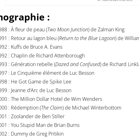
mographie :
988 : À fleur de peau (
Two Moon Junction
) de Zalman King
991 : Retour au lagon bleu (
Return to the Blue Lagoon
) de Willi
992 : Kuffs de Bruce A. Evans
992 : Chaplin de Richard Attenborough
993 : Génération rebelle (
Dazed and Confused
) de Richard Linkl
997 : Le Cinquième élément de Luc Besson
998 : He Got Game de Spike Lee
999 : Jeanne d’Arc de Luc Besson
000 : The Million Dollar Hotel de Wim Wenders
000 : Rédemption (
The Claim
) de Michael Winterbottom
001 : Zoolander de Ben Stiller
001 : You Stupid Man de Brian Burns
002 : Dummy de Greg Pritikin