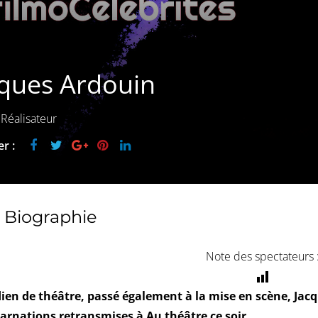
cques Ardouin
 Réalisateur
r :
Biographie
Note des spectateurs 
en de théâtre, passé également à la mise en scène, Jac
carnations retransmises à Au théâtre ce soir…