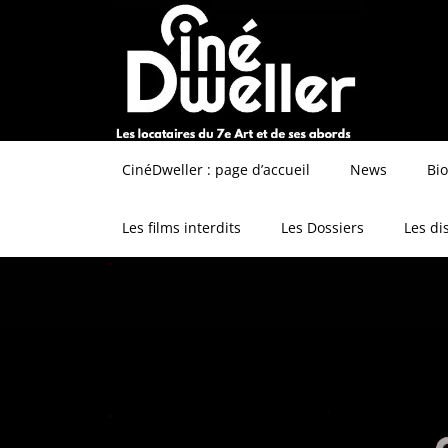
CinéDweller : page d’accueil
News
Bi
Les films interdits
Les Dossiers
Les di