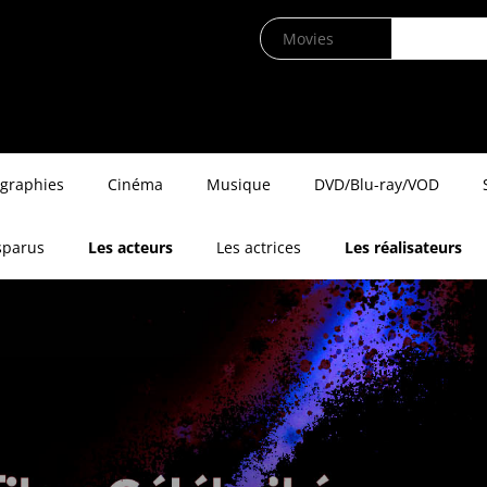
ographies
Cinéma
Musique
DVD/Blu-ray/VOD
sparus
Les acteurs
Les actrices
Les réalisateurs