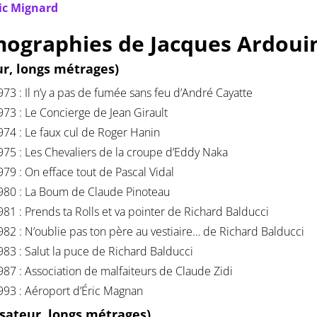
ic Mignard
mographies de
Jacques Ardoui
ur, longs métrages)
973 : Il n’y a pas de fumée sans feu d’André Cayatte
973 : Le Concierge de Jean Girault
974 : Le faux cul de Roger Hanin
975 : Les Chevaliers de la croupe d’Eddy Naka
979 : On efface tout de Pascal Vidal
980 : La Boum de Claude Pinoteau
981 : Prends ta Rolls et va pointer de Richard Balducci
982 : N’oublie pas ton père au vestiaire… de Richard Balducci
983 : Salut la puce de Richard Balducci
987 : Association de malfaiteurs de Claude Zidi
993 : Aéroport d’Éric Magnan
isateur, longs métrages)