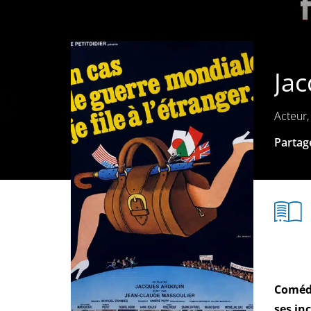
Ja
Acteur,
Partage
Comédi
ses in