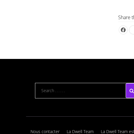
Share t
Nous contacter
La Dwell Team
La Dwell Team es