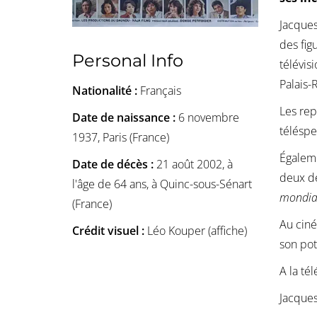
Jacques
des fig
Personal Info
télévis
Palais-R
Nationalité :
Français
Les rep
Date de naissance :
6 novembre
téléspe
1937, Paris (France)
Égaleme
Date de décès :
21 août 2002, à
deux dé
l'âge de 64 ans, à Quinc-sous-Sénart
mondiale
(France)
Au ciné
Crédit visuel :
Léo Kouper (affiche)
son pot
A la té
Jacque