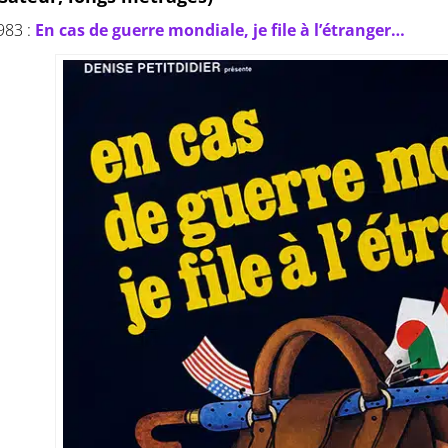
983 :
En cas de guerre mondiale, je file à l’étranger…