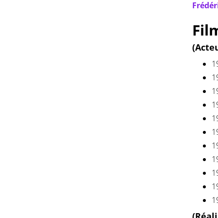
Frédér
Fil
(Acte
1
1
1
1
1
1
1
1
1
1
1
(Réal