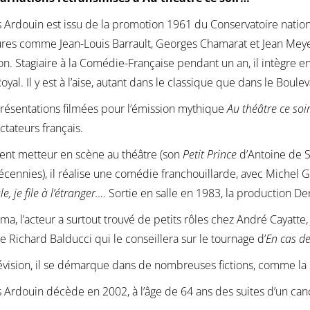
 Ardouin est issu de la promotion 1961 du Conservatoire nation
ures comme Jean-Louis Barrault, Georges Chamarat et Jean Meyer
ion. Stagiaire à la Comédie-Française pendant un an, il intègre 
oyal. Il y est à l’aise, autant dans le classique que dans le Boule
résentations filmées pour l’émission mythique
Au théâtre ce soi
ctateurs français.
nt metteur en scène au théâtre (son
Petit Prince
d’Antoine de Sa
cennies), il réalise une comédie franchouillarde, avec Michel 
, je file à l’étranger…
. Sortie en salle en 1983, la production De
ma, l’acteur a surtout trouvé de petits rôles chez André Cayatte,
e Richard Balducci qui le conseillera sur le tournage d’
En cas de
lévision, il se démarque dans de nombreuses fictions, comme la
s Ardouin
décède en 2002, à l’âge de 64 ans des suites d’un cance