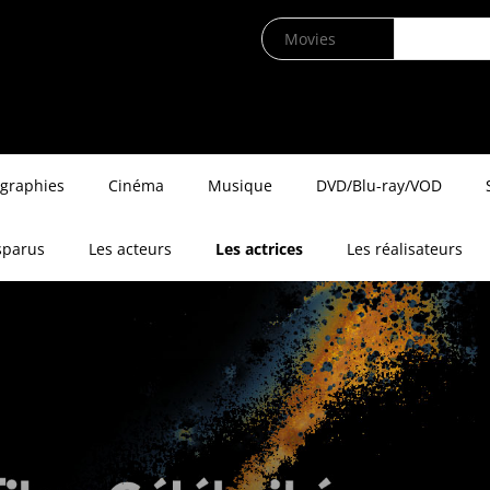
ographies
Cinéma
Musique
DVD/Blu-ray/VOD
sparus
Les acteurs
Les actrices
Les réalisateurs