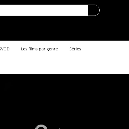
SVOD
Les films par genre
Séries