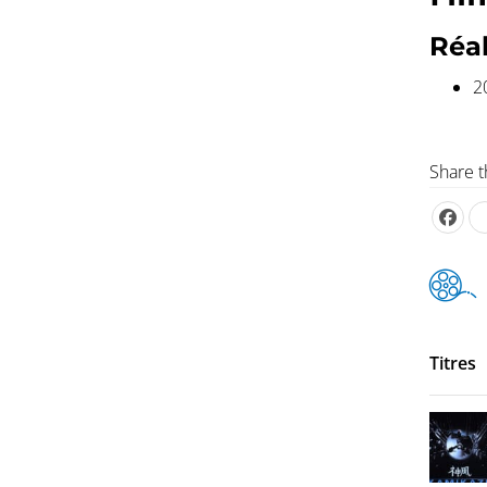
Réal
2
Share t
Titres