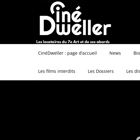
CinéDweller : page d’accueil
News
Bi
Les films interdits
Les Dossiers
Les di