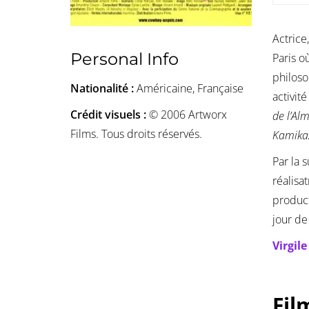
Actrice
Personal Info
Paris o
philoso
Nationalité :
Américaine, Française
activit
Crédit visuels :
© 2006 Artworx
de l’Al
Films. Tous droits réservés.
Kamik
Par la 
réalisa
product
jour de
Virgil
Fil