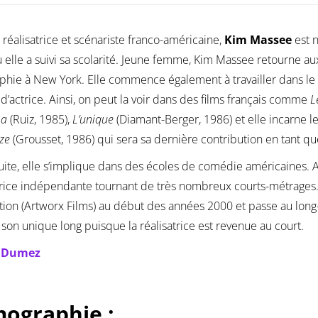
, réalisatrice et scénariste franco-américaine,
Kim Massee
est n
ù elle a suivi sa scolarité. Jeune femme, Kim Massee retourne 
phie à New York. Elle commence également à travailler dans l
é d’actrice. Ainsi, on peut la voir dans des films français comme
L
ma
(Ruiz, 1985),
L’unique
(Diamant-Berger, 1986) et elle incarne l
aze
(Grousset, 1986) qui sera sa dernière contribution en tant 
suite, elle s’implique dans des écoles de comédie américaines. 
trice indépendante tournant de très nombreux courts-métrages
ion (Artworx Films) au début des années 2000 et passe au lon
 son unique long puisque la réalisatrice est revenue au court.
e Dumez
mographie :