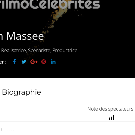
m Massee
, Réalisatrice, Scénariste, Productrice
r :
Biographie
Note des spectateurs 