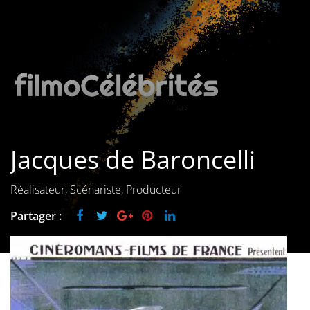
Les films par
genre
Séries
Les films
interdits
Jacques de Baroncelli
Les Dossiers
Les disparus
Réalisateur, Scénariste, Producteur
Partager :
Les acteurs
Les actrices
Les réalisateurs