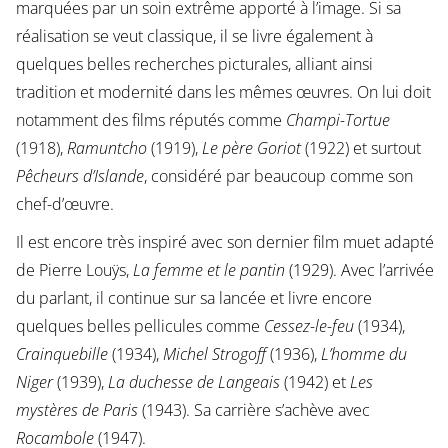
marquées par un soin extrême apporté à l’image. Si sa
réalisation se veut classique, il se livre également à
quelques belles recherches picturales, alliant ainsi
tradition et modernité dans les mêmes œuvres. On lui doit
notamment des films réputés comme
Champi-Tortue
(1918),
Ramuntcho
(1919),
Le père Goriot
(1922) et surtout
Pêcheurs d’Islande
, considéré par beaucoup comme son
chef-d’œuvre.
Il est encore très inspiré avec son dernier film muet adapté
de Pierre Louÿs,
La femme et le pantin
(1929). Avec l’arrivée
du parlant, il continue sur sa lancée et livre encore
quelques belles pellicules comme
Cessez-le-feu
(1934),
Crainquebille
(1934),
Michel Strogoff
(1936),
L’homme du
Niger
(1939),
La duchesse de Langeais
(1942) et
Les
mystères de Paris
(1943). Sa carrière s’achève avec
Rocambole
(1947).