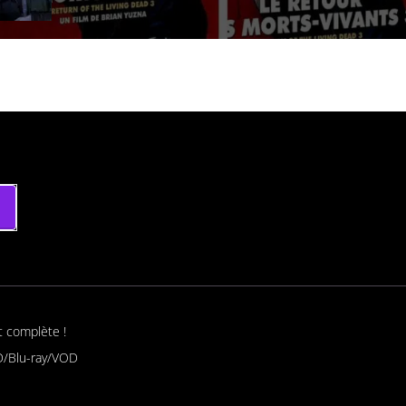
t complète !
/Blu-ray/VOD