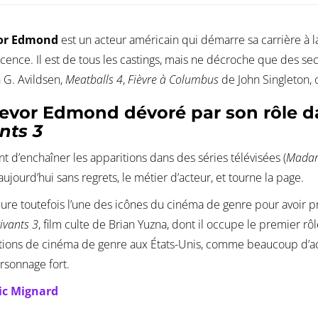
vor Edmond
est un acteur américain qui démarre sa carrière à la 
scence. Il est de tous les castings, mais ne décroche que des 
 G. Avildsen,
Meatballs 4
,
Fièvre à Columbus
de John Singleton,
Trevor Edmond dévoré par son rôle 
nts 3
nt d’enchaîner les apparitions dans des séries télévisées (
Madame
 aujourd’hui sans regrets, le métier d’acteur, et tourne la page.
ure toutefois l’une des icônes du cinéma de genre pour avoir p
ivants 3
, film culte de Brian Yuzna, dont il occupe le premier r
ions de cinéma de genre aux États-Unis, comme beaucoup d’act
rsonnage fort.
ic Mignard