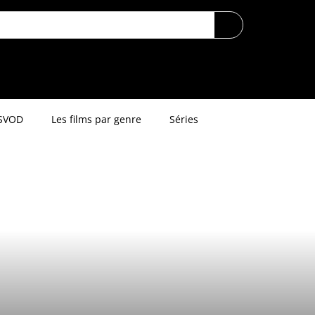
SVOD
Les films par genre
Séries