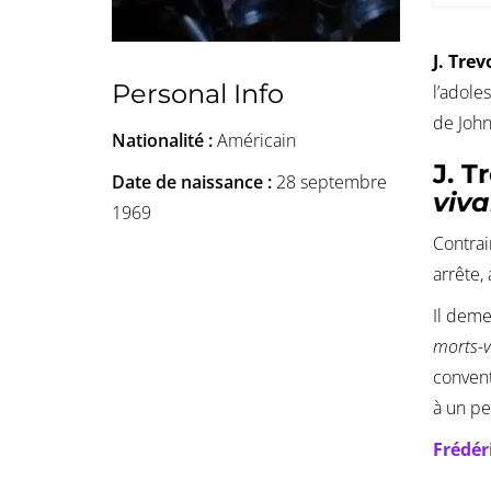
J. Tre
Personal Info
l’adole
de John
Nationalité :
Américain
J. 
Date de naissance :
28 septembre
viva
1969
Contrai
arrête,
Il deme
morts-v
convent
à un pe
Frédér