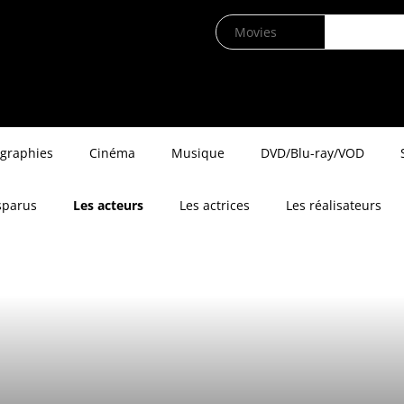
ographies
Cinéma
Musique
DVD/Blu-ray/VOD
sparus
Les acteurs
Les actrices
Les réalisateurs