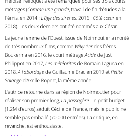
Héloïse Pelloquet a été remarquée pour ses trois courts
métrages (
Comme une grande
, travail de fin d’études à la
Fémis, en 2014 ;
L’âge des sirènes
, 2016 ;
Côté
cœur
en
2018). Les deux derniers ont été nommés aux César.
La jeune femme de l’Ouest, issue de Noirmoutier a monté
de très nombreux films, comme
Willy 1er
des frères
Boukerma en 2016, le court métrage
Acide
de Just
Philippot en 2017,
Les météorites
de Romain Laguna en
2018,
A l’abordage
de Guillaume Brac en 2019 et
Petite
Solange
d’Axelle Ropert, la même année. …
L’autrice retourne dans sa région de Noirmoutier pour
réaliser son premier long,
La passagère
. Le petit budget
(1.2M d’euros) séduit Cécile de France, mais le public ne
semble pas emballé (70 000 entrées). La critique, en
revanche, est enthousiaste.