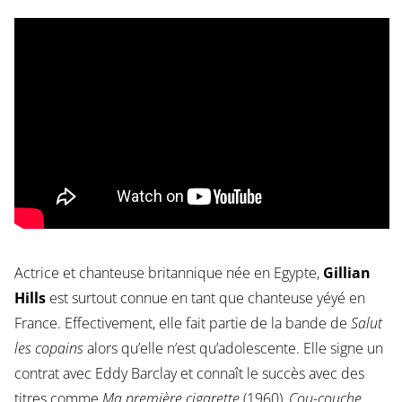
Actrice et chanteuse britannique née en Egypte,
Gillian
Hills
est surtout connue en tant que chanteuse yéyé en
France. Effectivement, elle fait partie de la bande de
Salut
les copains
alors qu’elle n’est qu’adolescente. Elle signe un
contrat avec Eddy Barclay et connaît le succès avec des
titres comme
Ma première cigarette
(1960),
Cou-couche