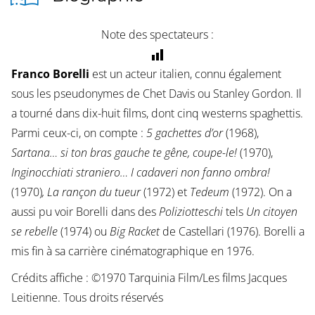
Note des spectateurs :
Franco Borelli
est un acteur italien, connu également
sous les pseudonymes de Chet Davis ou Stanley Gordon. Il
a tourné dans dix-huit films, dont cinq westerns spaghettis.
Parmi ceux-ci, on compte :
5 gachettes d’or
(1968),
Sartana… si ton bras gauche te gêne, coupe-le!
(1970),
Inginocchiati straniero… I cadaveri non fanno ombra!
(1970)
, La rançon du tueur
(1972) et
Tedeum
(1972). On a
aussi pu voir Borelli dans des
Poliziotteschi
tels
Un citoyen
se rebelle
(1974) ou
Big Racket
de Castellari (1976). Borelli a
mis fin à sa carrière cinématographique en 1976.
Crédits affiche : ©1970 Tarquinia Film/Les films Jacques
Leitienne. Tous droits réservés