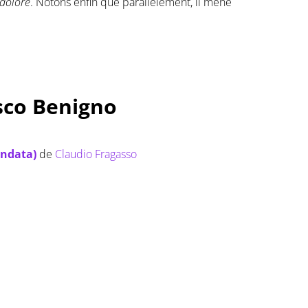
 dolore
. Notons enfin que parallèlement, il mène
sco Benigno
andata)
de
Claudio Fragasso