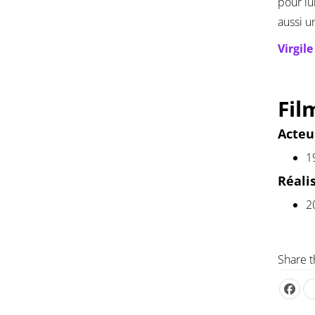
pour lu
aussi u
Virgil
Fil
Acteu
1
Réali
2
Share t