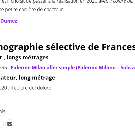
i et il choisit de passer à la réalisation en 2020 avec
Il colore del
ne petite carrière de chanteur.
e Dumez
mographie sélective de France
r , longs métrages
995 :
Palerme Milan aller simple (Palermo Milano – Solo 
sateur, long métrage
020 : Il colore del dolore
his