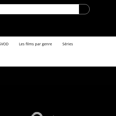
SVOD
Les films par genre
Séries