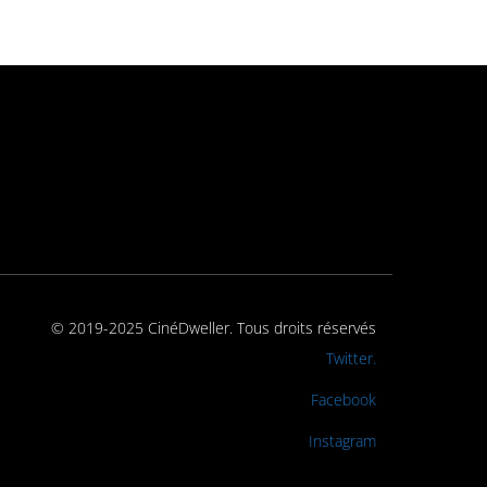
© 2019-2025 CinéDweller. Tous droits réservés
Rejoignez-nous sur
Twitter.
Rejoignez-nous sur
Facebook
Rejoignez-nous sur
Instagram