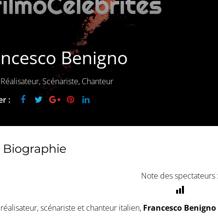
ancesco Benigno
 Réalisateur, Scénariste, Chanteur
r :
Biographie
Note des spectateurs 
 réalisateur, scénariste et chanteur italien,
Francesco Benigno