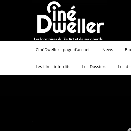
CinéDweller : page d’accueil
News
Bi
Les films interdits
Les Dossiers
Les di