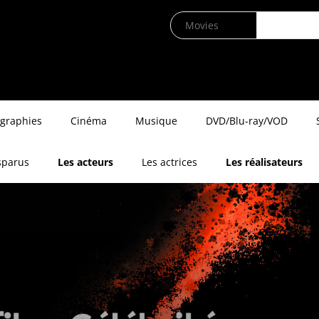
ographies
Cinéma
Musique
DVD/Blu-ray/VOD
sparus
Les acteurs
Les actrices
Les réalisateurs