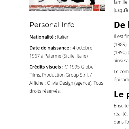
famille
jusqu’à
De 
Personal Info
Il est 
Nationalité :
Italien
(1989).
Date de naissance :
4 octobre
(1990) 
1967 à Palerme (Sicile, Italie)
ainsi sa
Crédits visuels :
© 1995 Globe
Le comé
Films, Production Group S.r.l. /
épisode
Affiche : Olivia Design (agence). Tous
droits réservés.
Le 
Ensuite
réalité
dans l’