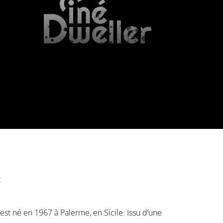
:
est né en 1967 à Palerme, en Sicile. Issu d’une