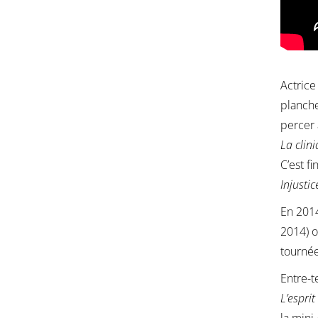
Actrice
planche
percer 
La clin
C’est f
Injustic
En 2014
2014) o
tourné
Entre-t
L’esprit