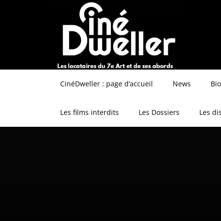
CinéDweller : page d’accueil
News
Bi
Les films interdits
Les Dossiers
Les di