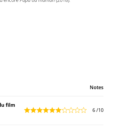
u encore
Papa ou maman
(2018).
Notes
du film
6
/10