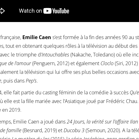
 française,
Emilie Caen
s’est formée à la fin des années 90 au s
s, tout en obtenant quelques rôles à la télévision au début de
avec le triomphe d’
Intouchables
(Nakache, Toledano) où elle inc
ique de l’amour
(Penguern, 2012) et également
Cloclo
(Siri, 2012
inalement la télévision qui lui offre ses plus belles occasions av
e
, puis dans
Pep’s
.
, elle fait partie du casting féminin de la comédie à succès
Qu’e
ù elle est la fille mariée avec l’Asiatique joué par Frédéric Cha
e en 2019.
emps, Emilie Caen a joué dans
24 Jours, la vérité sur l’affaire Ila
 de famille
(Besnard, 2019) et
Ducobu 3
(Semoun, 2020). A la télé