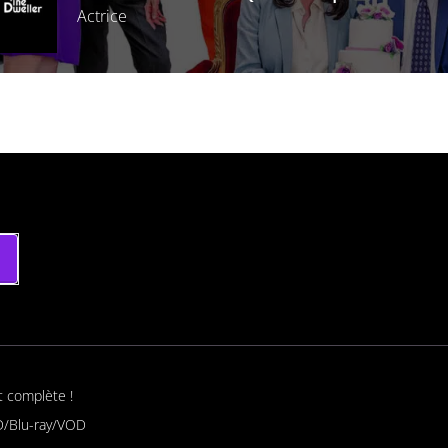
Actrice
t complète !
/Blu-ray/VOD