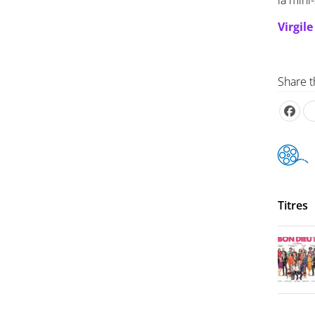
la mini
Virgil
Share t
Titres