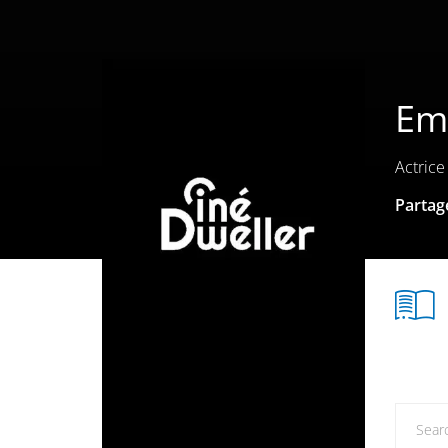
Emi
Actrice
Partage