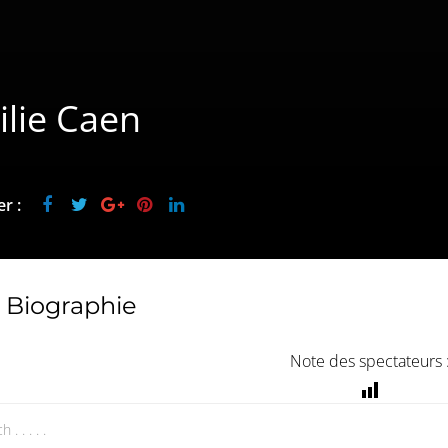
lie Caen
r :
Biographie
Note des spectateurs 