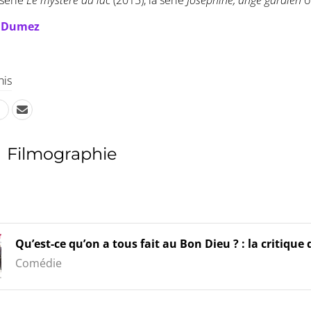
-série
Le mystère du lac
(2015), la série
Joséphine, ange gardien
o
e Dumez
his
Filmographie
Qu’est-ce qu’on a tous fait au Bon Dieu ? : la critique 
Comédie