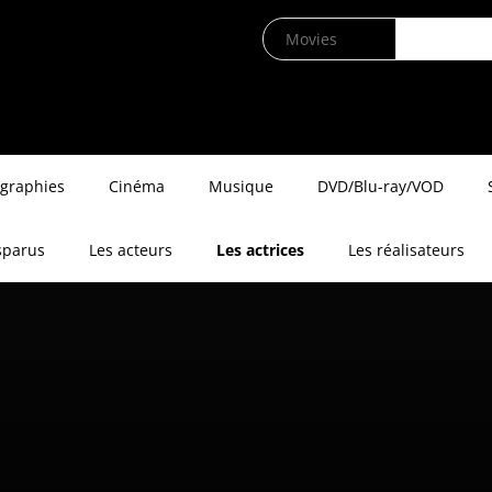
ographies
Cinéma
Musique
DVD/Blu-ray/VOD
sparus
Les acteurs
Les actrices
Les réalisateurs