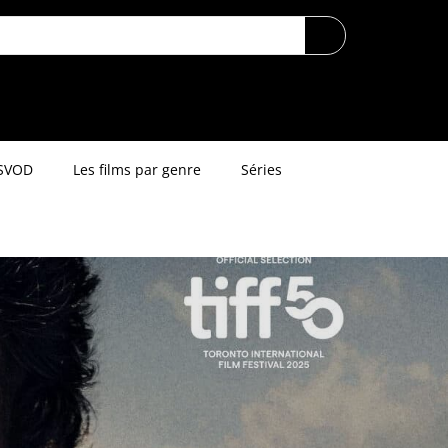
SVOD
Les films par genre
Séries