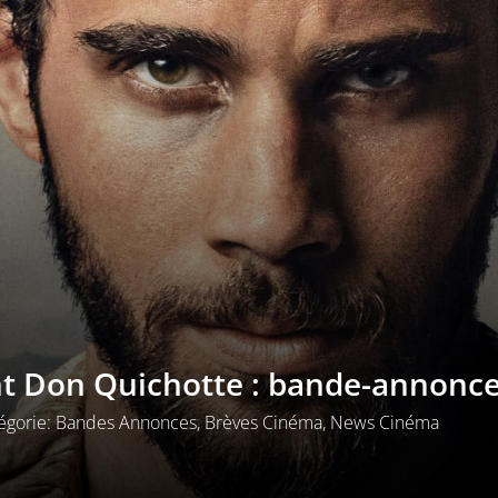
t Don Quichotte : bande-annonc
égorie:
Bandes Annonces
,
Brèves Cinéma
,
News Cinéma