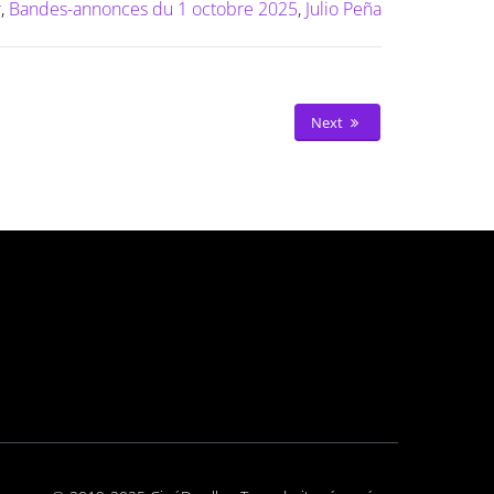
r
,
Bandes-annonces du 1 octobre 2025
,
Julio Peña
Next