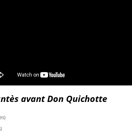
ntès avant Don Quichotte
es)
)