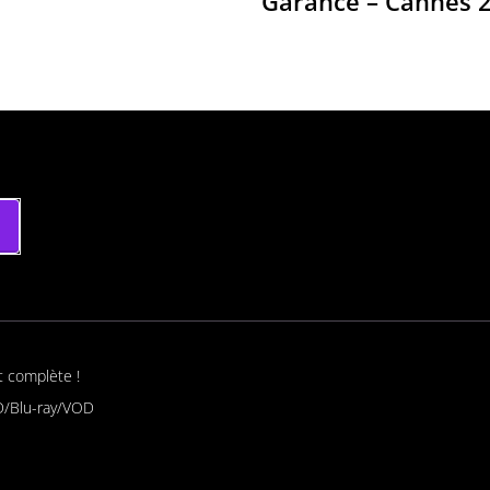
Garance – Cannes 
t complète !
/Blu-ray/VOD