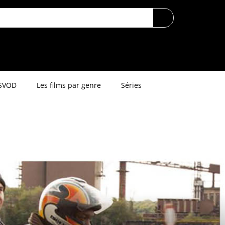
SVOD
Les films par genre
Séries