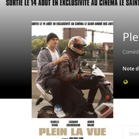
Ple
Comédi
Note de