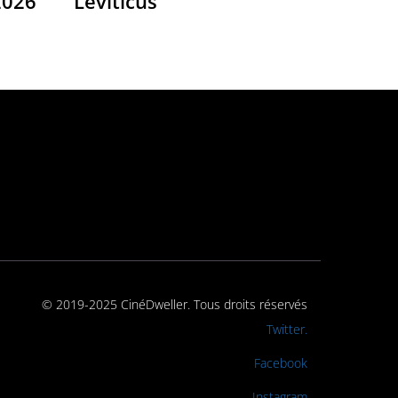
2026
Leviticus
© 2019-2025 CinéDweller. Tous droits réservés
Rejoignez-nous sur
Twitter.
Rejoignez-nous sur
Facebook
Rejoignez-nous sur
Instagram