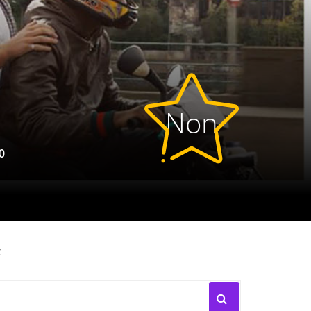
Non
0
noté
: