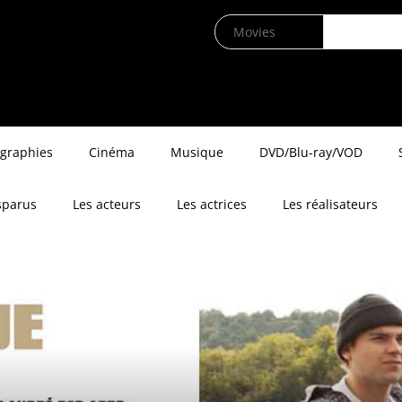
ographies
Cinéma
Musique
DVD/Blu-ray/VOD
sparus
Les acteurs
Les actrices
Les réalisateurs