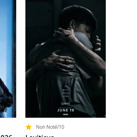
Non Noté
/10