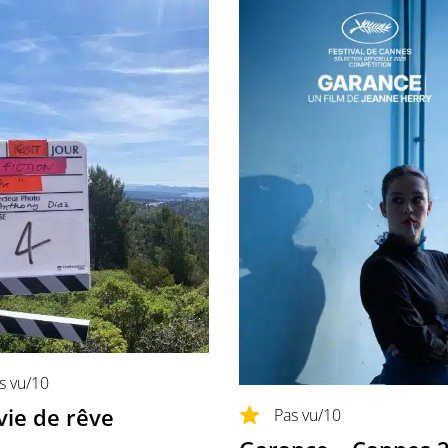
s vu
/10
vie de rêve
Pas vu
/10