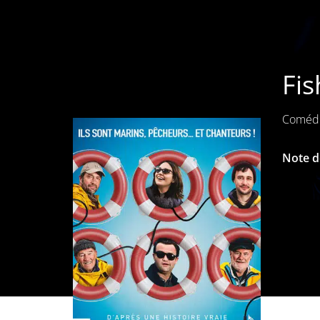
Fis
Comédi
Note de