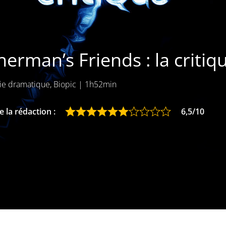
herman’s Friends : la critiq
e dramatique, Biopic
|
1h52min
 la rédaction :
6,5/10