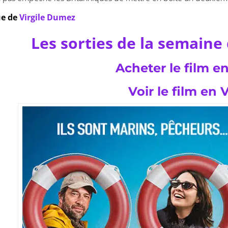
ue de
Virgile Dumez
Les sorties de la semaine 
Acheter le film 
Voir le film en