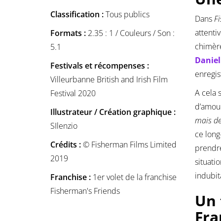
Classification :
Tous publics
Dans
F
attenti
Formats :
2.35 : 1 / Couleurs / Son :
chimère
5.1
Danie
Festivals et récompenses :
enregis
Villeurbanne British and Irish Film
A cela 
Festival 2020
d’amou
Illustrateur / Création graphique :
mais d
SIlenzio
ce long
Crédits :
© Fisherman Films Limited
prendre
2019
situati
indubi
Franchise :
1er volet de la franchise
Fisherman's Friends
Un 
Fra