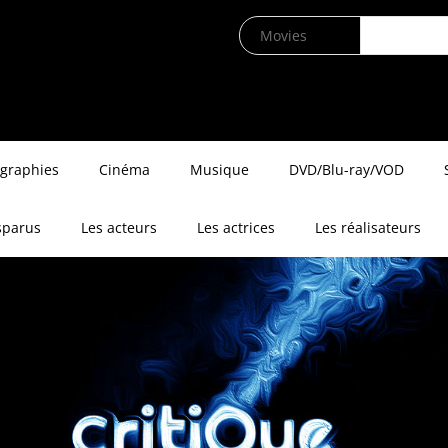
ographies
Cinéma
Musique
DVD/Blu-ray/VOD
sparus
Les acteurs
Les actrices
Les réalisateurs