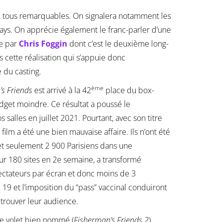
s, tous remarquables. On signalera notamment les
ays. On apprécie également le franc-parler d’une
ue par
Chris Foggin
dont c’est le deuxième long-
 cette réalisation qui s’appuie donc
 du casting.
ème
s Friends
est arrivé à la 42
place du box-
udget moindre. Ce résultat a poussé le
 salles en juillet 2021. Pourtant, avec son titre
film a été une bien mauvaise affaire. Ils n’ont été
et seulement 2 900 Parisiens dans une
ur 180 sites en 2e semaine, a transformé
ectateurs par écran et donc moins de 3
 19 et l’imposition du “pass” vaccinal conduiront
retrouver leur audience.
e volet bien nommé (
Fisherman’s Friends 2
).