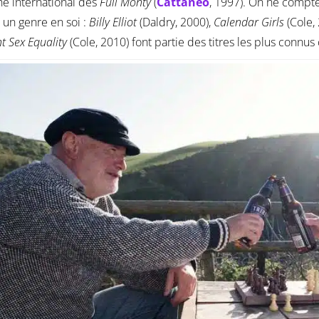
e international des
Full Monty
(
Cattaneo
, 1997). On ne compte 
un genre en soi :
Billy Elliot
(Daldry, 2000),
Calendar Girls
(Cole,
 Sex Equality
(Cole, 2010) font partie des titres les plus connus