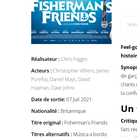
Feel-g
histoi
Réalisateur :
Chris Foggin
Synops
Acteurs :
Christopher Villiers,
James
de garç
Purefoy,
Daniel Mays,
David
chants 
Hayman,
Dave Johns
la conf
Date de sortie:
07 Juil 2021
Un 
Nationalité :
Britannique
Critiq
Titre original :
Fisherman's Friends
faits r
Titres alternatifs :
Música a bordo