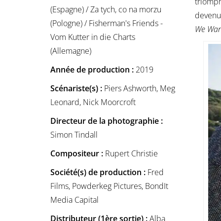
triomph
(Espagne) / Za tych, co na morzu
devenu 
(Pologne) / Fisherman's Friends -
We Want
Vom Kutter in die Charts
(Allemagne)
Année de production :
2019
Scénariste(s) :
Piers Ashworth, Meg
Leonard, Nick Moorcroft
Directeur de la photographie :
Simon Tindall
Compositeur :
Rupert Christie
Société(s) de production :
Fred
Films, Powderkeg Pictures, BondIt
Media Capital
Distributeur (1ère sortie) :
Alba