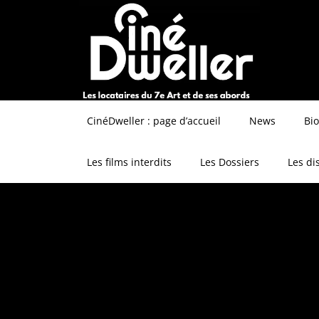
CinéDweller : page d’accueil
News
Bi
Les films interdits
Les Dossiers
Les di