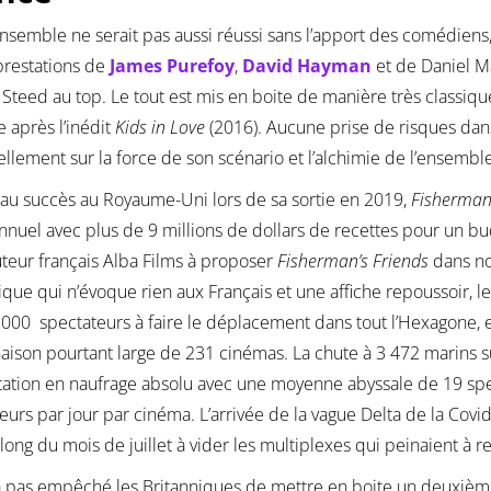
ensemble ne serait pas aussi réussi sans l’apport des comédien
prestations de
James Purefoy
,
David Hayman
et de Daniel M
Steed au top. Le tout est mis en boite de manière très classiq
 après l’inédit
Kids in Love
(2016). Aucune prise de risques dans
ellement sur la force de son scénario et l’alchimie de l’ensemble
au succès au Royaume-Uni lors de sa sortie en 2019,
Fisherman’
annuel avec plus de 9 millions de dollars de recettes pour un b
uteur français Alba Films à proposer
Fisherman’s Friends
dans nos
ique qui n’évoque rien aux Français et une affiche repoussoir, le 
000 spectateurs à faire le déplacement dans tout l’Hexagone, 
ison pourtant large de 231 cinémas. La chute à 3 472 marins s
itation en naufrage absolu avec une moyenne abyssale de 19 sp
eurs par jour par cinéma. L’arrivée de la vague Delta de la Covid
 long du mois de juillet à vider les multiplexes qui peinaient à 
a pas empêché les Britanniques de mettre en boite un deuxièm