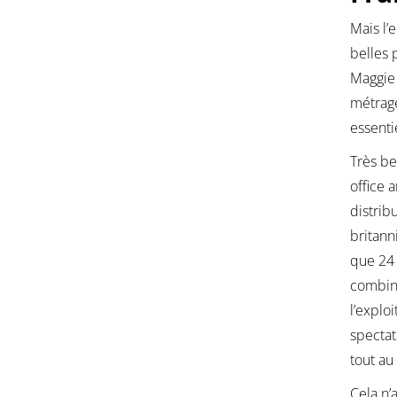
Mais l’
belles 
Maggie 
métrage
essenti
Très be
office 
distrib
britann
que 24 
combina
l’explo
spectat
tout au
Cela n’