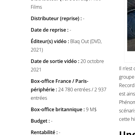
Films
Distributeur (reprise) :
-
Date de reprise :
-
Éditeur(s) vidéo :
Blaq Out (DVD,
2021)
Date de sortie vidéo :
20 octobre
Il n’es
2021
groupe 
Box-office France / Paris-
Records
périphérie :
24 780 entrées / 2 937
est ain
entrées
Phénomè
Box-office britannique :
9 M$
scénari
cette hi
Budget :
-
Une
Rentabilité :
-