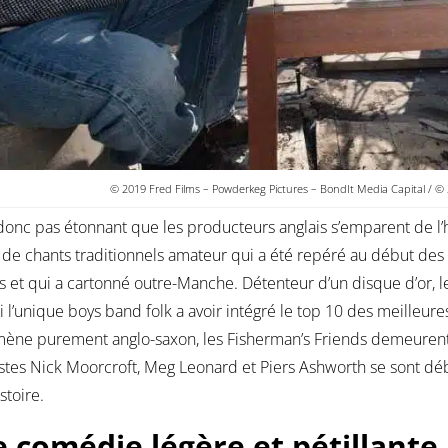
© 2019 Fred Films – Powderkeg Pictures – BondIt Media Capital / © 2
t donc pas étonnant que les producteurs anglais s’emparent de l’
de chants traditionnels amateur qui a été repéré au début des
 et qui a cartonné outre-Manche. Détenteur d’un disque d’or, 
si l’unique boys band folk a avoir intégré le top 10 des meille
ne purement anglo-saxon, les Fisherman’s Friends demeurent 
stes Nick Moorcroft, Meg Leonard et Piers Ashworth se sont dé
stoire.
 comédie légère et pétillante