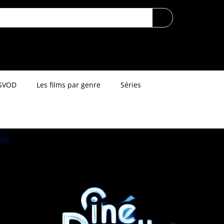
SVOD
Les films par genre
Séries