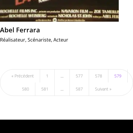
Abel Ferrara
Réalisateur, Scénariste, Acteur
« Précédent
1
…
577
578
579
580
581
…
587
Suivant »