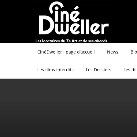
CinéDweller : page d’accueil
News
Bi
Les films interdits
Les Dossiers
Les di