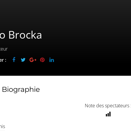
no Brocka
teur
r :
Biographie
Note des spectateurs 
his