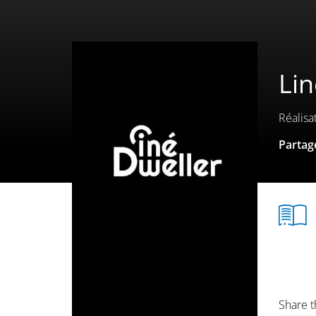
Li
Réalisa
Partage
Share t