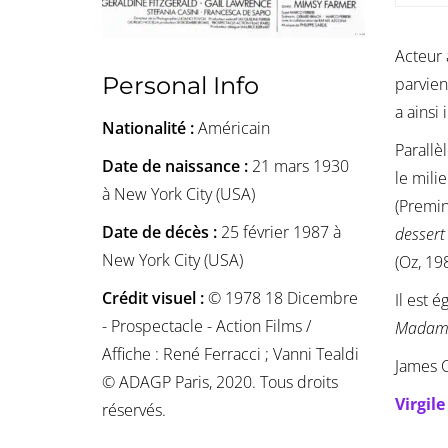
Acteur 
Personal Info
parvien
a ainsi
Nationalité :
Américain
Parallè
Date de naissance :
21 mars 1930
le mili
à New York City (USA)
(Premin
Date de décès :
25 février 1987 à
dessert
New York City (USA)
(Oz, 19
Crédit visuel :
© 1978 18 Dicembre
Il est 
- Prospectacle - Action Films /
Madame
Affiche : René Ferracci ; Vanni Tealdi
James C
© ADAGP Paris, 2020. Tous droits
Virgil
réservés.