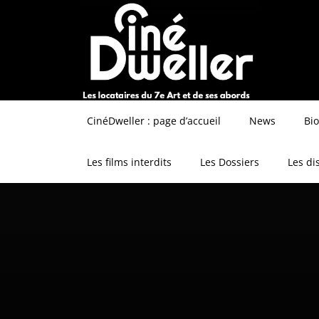
CinéDweller : page d’accueil
News
Bi
Les films interdits
Les Dossiers
Les di