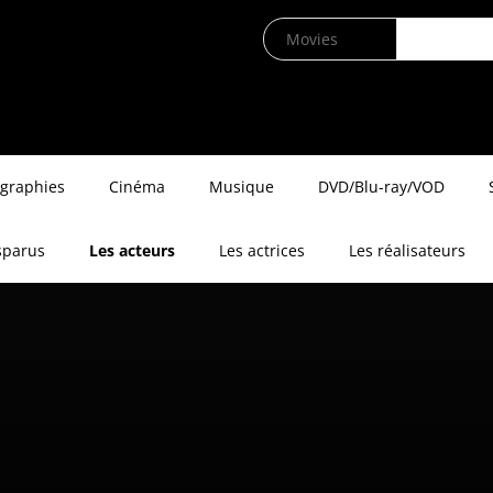
ographies
Cinéma
Musique
DVD/Blu-ray/VOD
sparus
Les acteurs
Les actrices
Les réalisateurs