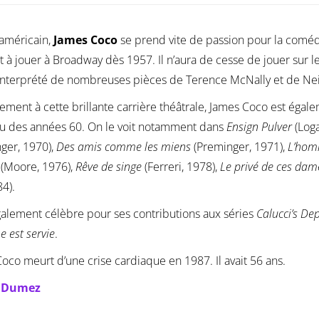
américain,
James Coco
se prend vite de passion pour la comédi
t à jouer à Broadway dès 1957. Il n’aura de cesse de jouer sur l
 interprété de nombreuses pièces de Terence McNally et de Ne
lement à cette brillante carrière théâtrale, James Coco est égale
eu des années 60. On le voit notamment dans
Ensign Pulver
(Loga
ger, 1970),
Des amis comme les miens
(Preminger, 1971),
L’hom
(Moore, 1976),
Rêve de singe
(Ferreri, 1978),
Le privé de ces dam
84).
également célèbre pour ses contributions aux séries
Calucci’s De
 est servie
.
oco meurt d’une crise cardiaque en 1987. Il avait 56 ans.
e Dumez