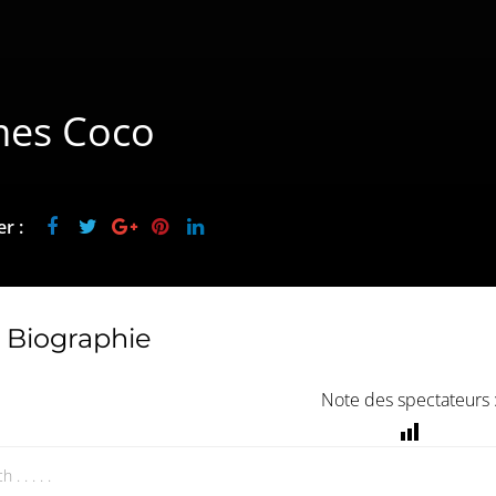
mes Coco
r :
Biographie
Note des spectateurs 