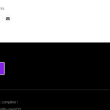
his
t complète !
/Blu-ray/VOD