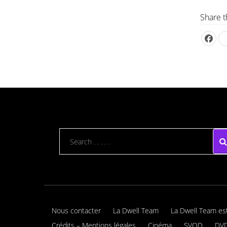
Share t
Nous contacter
La Dwell Team
La Dwell Team es
Crédits – Mentions légales
Cinéma
SVOD
DVD