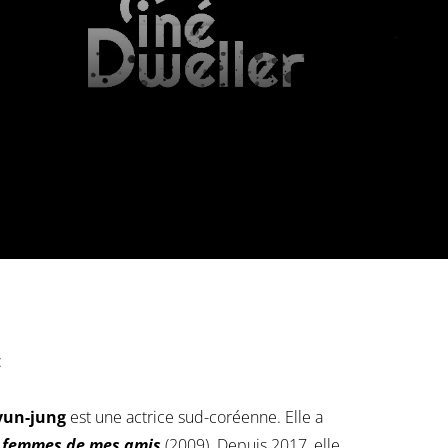
:
yun-jung
est une actrice sud-coréenne. Elle a
 femmes de mes amis
(2009). Depuis 2017, elle