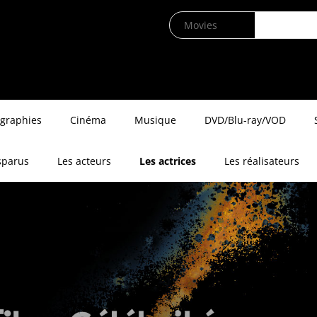
ographies
Cinéma
Musique
DVD/Blu-ray/VOD
sparus
Les acteurs
Les actrices
Les réalisateurs