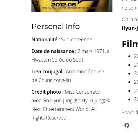
ne semb
On la r
Personal Info
Hyun-
Nationalité :
Sud-coréenne
Fil
Date de naissance :
2 mars 1971, à
2
Hwasun (Corée du Sud)
2
Lien conjugal :
Ancienne épouse
2
de Chung Yong-Jin
2
2
Crédit photo :
Miss Conspirator
2
avec Go Hyun-jung (Ko Hyun-jung) ©
Next Entertainment World. All
Share t
Rights Reserved.