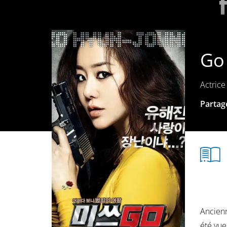
Go
Actrice
Partage
Ancienn
été vu