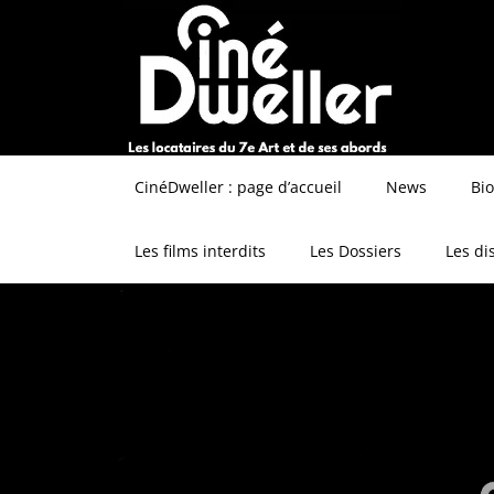
CinéDweller : page d’accueil
News
Bi
Les films interdits
Les Dossiers
Les di