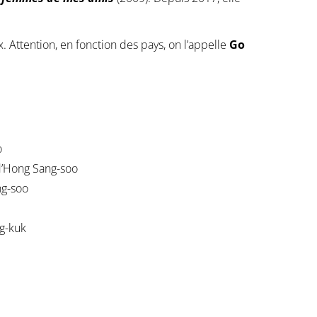
ix. Attention, en fonction des pays, on l’appelle
Go
o
d’Hong Sang-soo
ng-soo
g-kuk