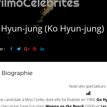
 Hyun-jung (Ko Hyun-jung)
r :
Biographie
Note des spectateurs 
e candidate à Miss Corée, dont elle fut finaliste en 1989,
Go H
e chez Hong Sang-Soo dans
Woman on the Beach
(2006) et
Les