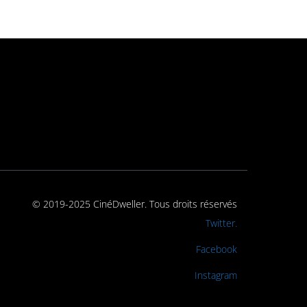
© 2019-2025 CinéDweller. Tous droits réservés
Rejoignez-nous sur
Twitter.
Rejoignez-nous sur
Facebook
Rejoignez-nous sur
Instagram