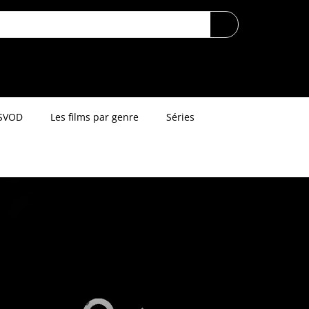
SVOD
Les films par genre
Séries