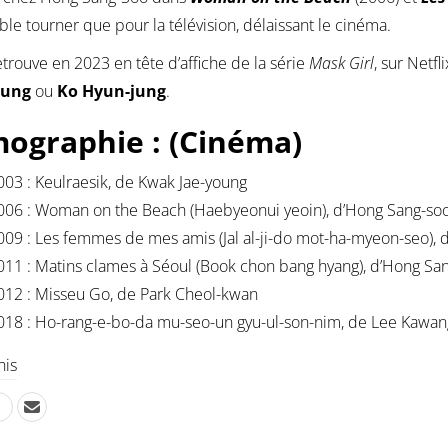
le tourner que pour la télévision, délaissant le cinéma.
etrouve en 2023 en tête d’affiche de la série
Mask Girl
, sur Netfl
jung
ou
Ko Hyun-jung
.
mographie : (Cinéma)
003 : Keulraesik, de Kwak Jae-young
006 : Woman on the Beach (Haebyeonui yeoin), d’Hong Sang-so
009 : Les femmes de mes amis (Jal al-ji-do mot-ha-myeon-seo), 
011 : Matins clames à Séoul (Book chon bang hyang), d’Hong Sa
012 : Misseu Go, de Park Cheol-kwan
018 : Ho-rang-e-bo-da mu-seo-un gyu-ul-son-nim, de Lee Kawan
his