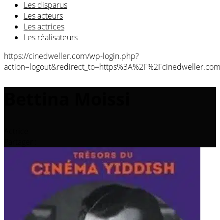
Les disparus
Les acteurs
Les actrices
Les réalisateurs
https://cinedweller.com/wp-login.php?
action=logout&redirect_to=https%3A%2F%2Fcinedweller.c
Bettina Moissi
Actrice
Partager :