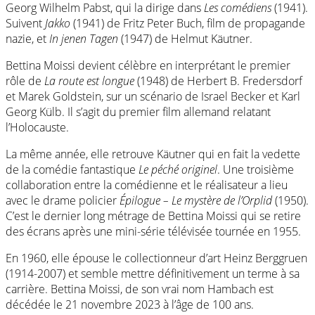
Georg Wilhelm Pabst, qui la dirige dans
Les comédiens
(1941).
Suivent
Jakko
(1941) de Fritz Peter Buch, film de propagande
nazie, et
In jenen Tagen
(1947) de Helmut
Käutner
.
Bettina Moissi devient célèbre en interprétant le premier
rôle de
La route est longue
(1948) de Herbert B. Fredersdorf
et Marek Goldstein, sur un scénario de Israel Becker et Karl
Georg Külb. Il s’agit du premier film allemand relatant
l’Holocauste.
La même année, elle retrouve Käutner qui en fait la vedette
de la comédie fantastique
Le péché originel
. Une troisième
collaboration entre la comédienne et le réalisateur a lieu
avec le drame policier
Épilogue – Le mystère de l’Orplid
(1950).
C’est le dernier long métrage de Bettina Moissi qui se retire
des écrans après une mini-série télévisée tournée en 1955.
En 1960, elle épouse le collectionneur d’art Heinz
Berggruen
(1914-2007) et semble mettre définitivement un terme à sa
carrière. Bettina Moissi, de son vrai nom Hambach est
décédée le 21 novembre 2023 à l’âge de 100 ans.