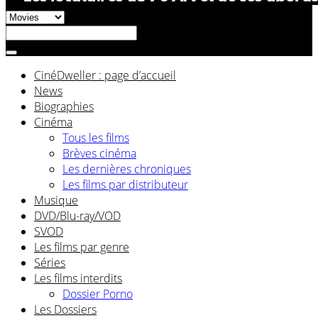
CinéDweller : page d’accueil
News
Biographies
Cinéma
Tous les films
Brèves cinéma
Les dernières chroniques
Les films par distributeur
Musique
DVD/Blu-ray/VOD
SVOD
Les films par genre
Séries
Les films interdits
Dossier Porno
Les Dossiers