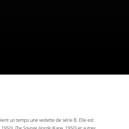
:
ent un temps une vedette de série B. Elle est
, 1950),
The Savage Horde
(Kane, 1950) et autres