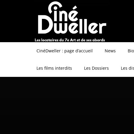
CinéDweller : page d’accueil
News
Bi
Les films interdits
Les Dossiers
Les di