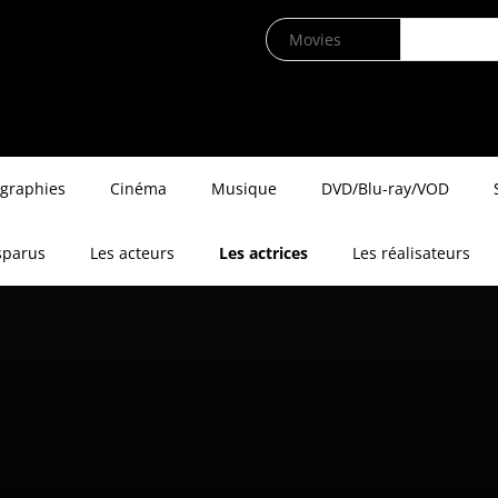
ographies
Cinéma
Musique
DVD/Blu-ray/VOD
sparus
Les acteurs
Les actrices
Les réalisateurs