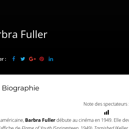
bra Fuller
r :
Biographie
Note des spectateurs 
 américaine,
Barbra Fuller
débute au cinéma en 1949. Elle devi
l’affiche de
Flame of Youth
(Springsteen, 1949),
Tarnished
(Keller