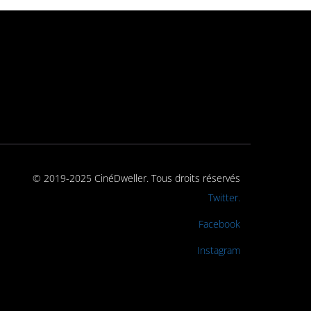
© 2019-2025 CinéDweller. Tous droits réservés
Rejoignez-nous sur
Twitter.
Rejoignez-nous sur
Facebook
Rejoignez-nous sur
Instagram