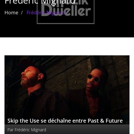
Frédéric Mignard
Les films par
Home
Frédéric Mignard
genre
Séries
Les films
interdits
Les Dossiers
Les disparus
Les acteurs
Les actrices
Skip the Use se déchaîne entre Past & Future
Les réalisateurs
Par
Frédéric Mignard