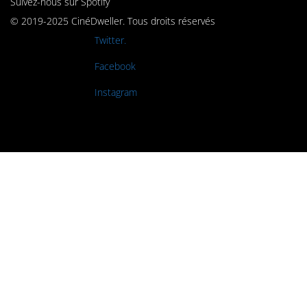
Suivez-nous sur Spotify
© 2019-2025 CinéDweller. Tous droits réservés
Rejoignez-nous sur
Twitter.
Rejoignez-nous sur
Facebook
Rejoignez-nous sur
Instagram