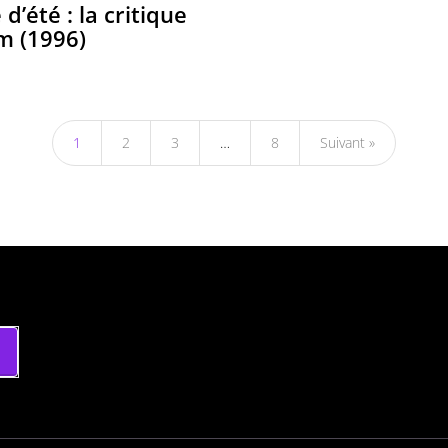
d’été : la critique
lm (1996)
1
2
3
…
8
Suivant »