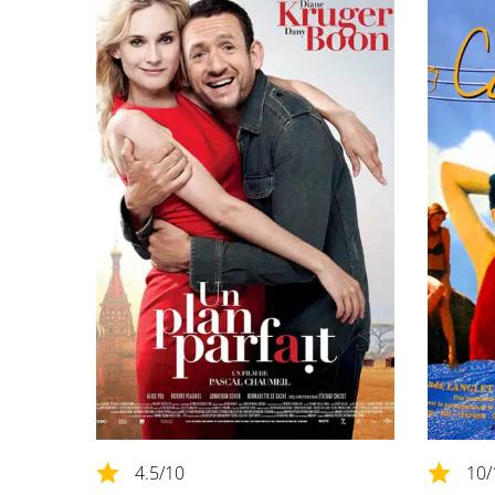
4.5
/10
10
/