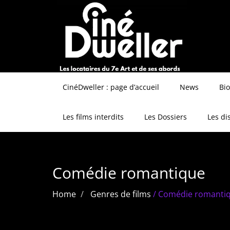
CinéDweller : page d’accueil
News
Bi
Les films interdits
Les Dossiers
Les di
Comédie romantique
Home
Genres de films
/
Comédie romanti