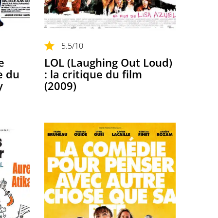
5.5
/10
e
LOL (Laughing Out Loud)
ue du
: la critique du film
y
(2009)