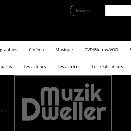
ographies
Cinéma
Musique
DVD/Blu-ray/VOD
sparus
Les acteurs
Les actrices
Les réalisateurs
que