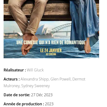
Réalisateur :
Will Gluck
Acteurs :
Alexandra Shipp,
Glen Powell,
Dermot
Mulroney,
Sydney Sweeney
Date de sortie:
27 Déc 2023
Année de production :
2023