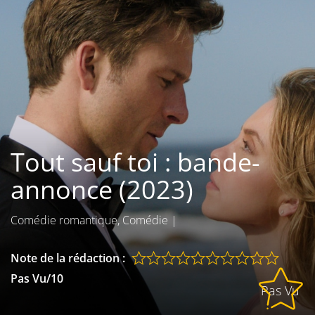
Les films par
genre
Séries
Les films
interdits
Tout sauf toi : bande-
Les Dossiers
annonce (2023)
Les disparus
Comédie romantique, Comédie
|
Les acteurs
Les actrices
Note de la rédaction :
Pas Vu/10
Les réalisateurs
Pas Vu