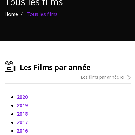
Tous les films
Les films par
Home
Tous les films
genre
Séries
Les films
interdits
Les Films par année
Les Dossiers
Les films par année ici
Les disparus
Les acteurs
2020
2019
Les actrices
2018
Les réalisateurs
2017
2016