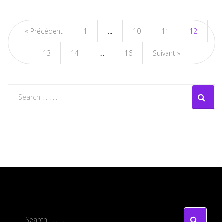
« Précédent
1
…
10
11
12
13
14
…
16
Suivant »