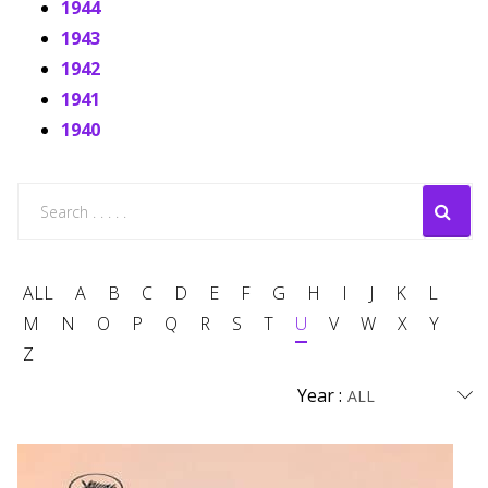
1944
1943
1942
1941
1940
ALL
A
B
C
D
E
F
G
H
I
J
K
L
M
N
O
P
Q
R
S
T
U
V
W
X
Y
Z
Year :