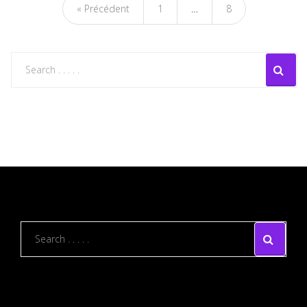
« Précédent
1
…
8