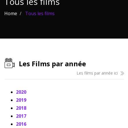
Tous les films
Les films par
Home
Tous les films
genre
Séries
Les films
interdits
Les Films par année
Les Dossiers
Les films par année ici
Les disparus
Les acteurs
2020
2019
Les actrices
2018
Les réalisateurs
2017
2016