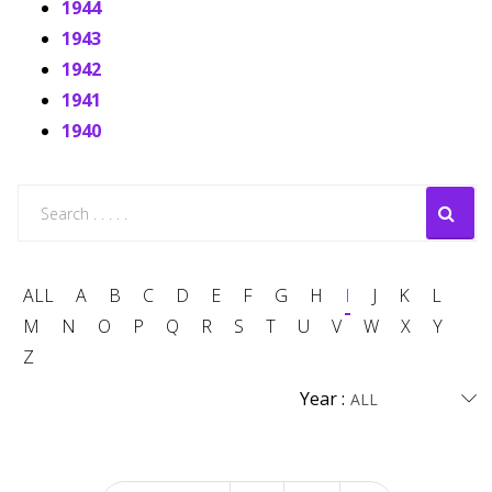
1944
1943
1942
1941
1940
ALL
A
B
C
D
E
F
G
H
I
J
K
L
M
N
O
P
Q
R
S
T
U
V
W
X
Y
Z
Year :