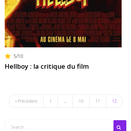
5
/10
Hellboy : la critique du film
« Précédent
1
…
10
11
12