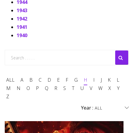
1944
1943
1942
1941
1940
ALL
A
B
C
D
E
F
G
H
I
J
K
L
M
N
O
P
Q
R
S
T
U
V
W
X
Y
Z
Year :