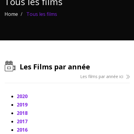
Tous les films
Les films par
Home
Tous les films
genre
Séries
Les films
interdits
Les Films par année
Les Dossiers
Les films par année ici
Les disparus
Les acteurs
2020
2019
Les actrices
2018
Les réalisateurs
2017
2016