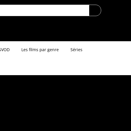
SVOD
Les films par genre
Séries