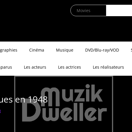
ographies
Cinéma
Musique
DVD/Blu-ray/VOD
sparus
Les acteurs
Les actrices
Les réalisateurs
rues en 1948
8