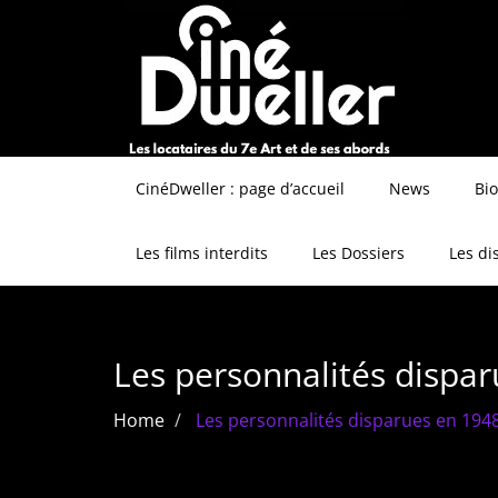
CinéDweller : page d’accueil
News
Bi
Les films interdits
Les Dossiers
Les di
Les personnalités dispa
Home
Les personnalités disparues en 194