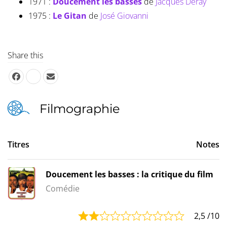
1971 :
Doucement les basses
de
Jacques Deray
1975 :
Le Gitan
de
José Giovanni
Share this
Filmographie
Titres
Notes
Doucement les basses : la critique du film
Comédie
2,5
/10