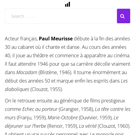
Acteur français,
Paul Meurisse
débute à la fin des années
30 au cabaret où il chante et danse. Au cours des années
40, il joue au théâtre et commence à apparaître au cinéma.
Il faut attendre 1946 pour que sa carrière décolle vraiment
dans
Macadam
(Blistène, 1946). Il tourne énormément au
début des années 50 et marque enfin les esprits dans
Les
diaboliques
(Clouzot, 1955).
On le retrouve ensuite au générique de films prestigieux
comme
Echec au porteur
(Grangier, 1958),
La tête contre les
murs
(Franju, 1959),
Marie-Octobre
(Duvivier, 1959),
Le
déjeuner sur l’herbe
(Renoir, 1959),
La vérité
(Clouzot, 1960).
Il obtient un vrai succès personnel avec
Le monocle noir