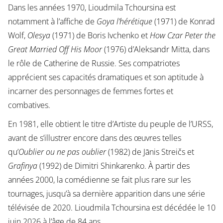
Dans les années 1970, Lioudmila Tchoursina est
notamment à l’affiche de
Goya l’hérétique
(1971) de Konrad
Wolf,
Olesya
(1971) de Boris Ivchenko et
How Czar Peter the
Great Married Off His Moor
(1976) d’Aleksandr Mitta, dans
le rôle de Catherine de Russie. Ses compatriotes
apprécient ses capacités dramatiques et son aptitude à
incarner des personnages de femmes fortes et
combatives.
En 1981, elle obtient le titre d’Artiste du peuple de l’URSS,
avant de s’illustrer encore dans des œuvres telles
qu’
Oublier ou ne pas oublier
(1982) de Jānis Streičs et
Grafinya
(1992) de Dimitri Shinkarenko. À partir des
années 2000, la comédienne se fait plus rare sur les
tournages, jusqu’à sa dernière apparition dans une série
télévisée de 2020. Lioudmila Tchoursina est décédée le 10
juin 2026 à l’âge de 84 ans.