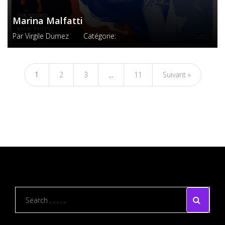
Marina Malfatti
Par
Virgile Dumez
Catégorie:
1
2
3
…
11
Suivant »