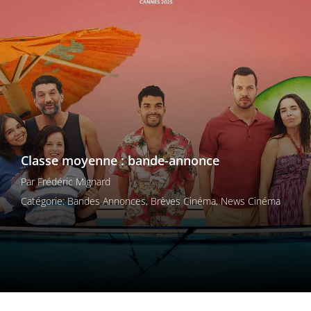
Les films par
genre
Séries
Les films
interdits
Les Dossiers
Classe moyenne : bande-annonce
Par
Frédéric Mignard
Les disparus
Catégorie:
Bandes Annonces
,
Brèves Cinéma
,
News Cinéma
Les acteurs
Les actrices
Les réalisateurs