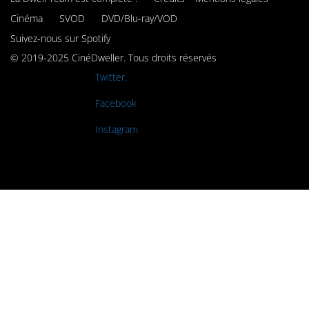
Cinéma
SVOD
DVD/Blu-ray/VOD
Suivez-nous sur Spotify
© 2019-2025 CinéDweller. Tous droits réservés
Rejoignez-nous sur
Twitter.
Rejoignez-nous sur
Facebook
Rejoignez-nous sur
Instagram